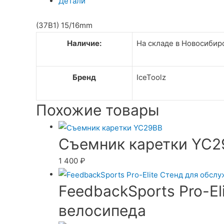
Детали
(37B1) 15/16mm
Наличие:
На складе в Новосибирс
Бренд
IceToolz
Похожие товары
Съемник каретки YC
1 400
₽
FeedbackSports Pro-E
велосипеда