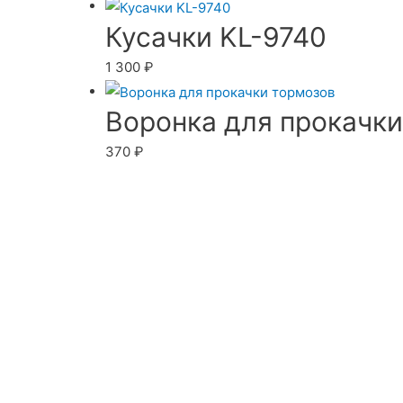
Кусачки KL-9740
1 300
₽
Воронка для прокачк
370
₽