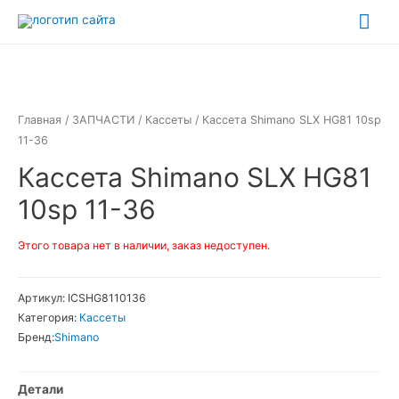
Перейти
Гла
к
ме
содержимому
Главная
/
ЗАПЧАСТИ
/
Кассеты
/ Кассета Shimano SLX HG81 10sp
11-36
Кассета Shimano SLX HG81
10sp 11-36
Этого товара нет в наличии, заказ недоступен.
Артикул:
ICSHG8110136
Категория:
Кассеты
Бренд:
Shimano
Детали