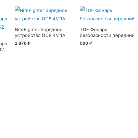
NiteFighter Зарядное
TDF Фонарь
устройство DC8.4V 1A
безопасности передний
2 870
₽
990
₽
ара
G2