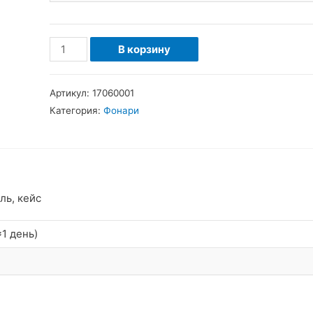
Количество
В корзину
товара
NiteFighter
Артикул:
17060001
BT-
Категория:
Фонари
21
Светодиодная
вело-
фара
комплект
ль, кейс
2xCree
1 день)
XM-
L2