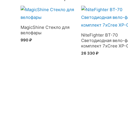
MagicShine Стекло для
велофары
NiteFighter BT-70
990
₽
Светодиодная вело-ф
комплект 7xCree XP-
26 330
₽