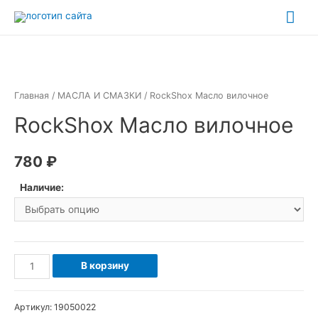
Перейти
Гла
к
ме
содержимому
Главная
/
МАСЛА И СМАЗКИ
/ RockShox Масло вилочное
RockShox Масло вилочное
780
₽
Наличие:
Количество
В корзину
товара
RockShox
Артикул:
19050022
Масло