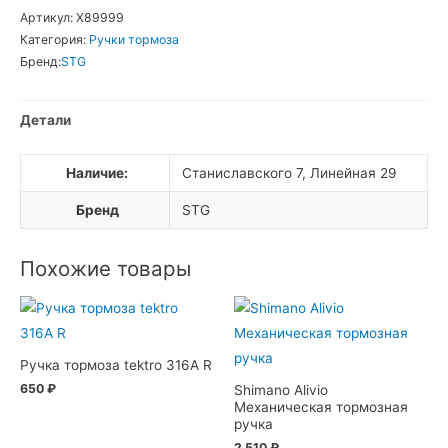
Ручки
Артикул:
Х89999
тормоза
Категория:
Ручки тормоза
STG
Бренд:
STG
468
комплект
Детали
Наличие:
Станиславского 7, Линейная 29
Бренд
STG
Похожие товары
Ручка тормоза tektro 316A R
650
₽
Shimano Alivio
Механическая тормозная
ручка
2 510
₽