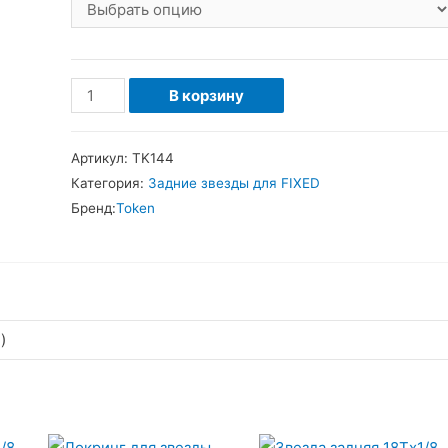
Количество
В корзину
товара
Звезда
Артикул:
TK144
задняя
Категория:
Задние звезды для FIXED
14Тx1/8
Бренд:
Token
резьба
1.37х24t
для
фикса
черная
)