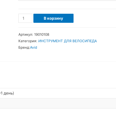
Количество
В корзину
товара
Avid
Артикул:
19010108
Мини-
Категория:
ИНСТРУМЕНТ ДЛЯ ВЕЛОСИПЕДА
ключ
Бренд:
Avid
для
болтов
крепления
тормозного
диска
1 день)