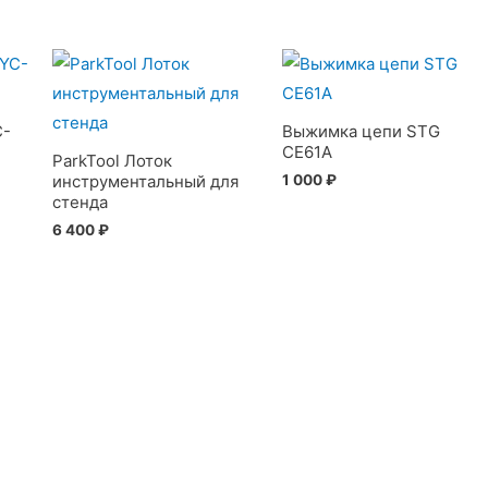
C-
Выжимка цепи STG
CE61A
ParkTool Лоток
1 000
₽
инструментальный для
стенда
6 400
₽