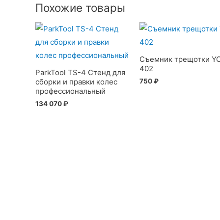
Похожие товары
Съемник трещотки Y
402
ParkTool TS-4 Стенд для
750
₽
сборки и правки колес
профессиональный
134 070
₽