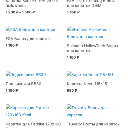
Каретка Kenli KL110А 24-24
FSA self extracting Болты
hollowtech
для кареток (OEM)
1 200
₽
–
1 500
₽
1 450
₽
FSA Болты для кареток
1 180
₽
Shimano HollowTech Болты
для кареток
1 160
₽
Подшипники BB30
Каретка Neco 115×151
1 150
₽
950
₽
Каретка для Fatbike 120х160
Truvativ Болты для кареток