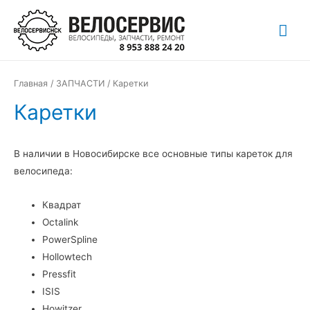
Перейти
Гла
к
содержимому
ме
Главная
/
ЗАПЧАСТИ
/ Каретки
Каретки
В наличии в Новосибирске все основные типы кареток для
велосипеда:
Квадрат
Octalink
PowerSpline
Hollowtech
Pressfit
ISIS
Howitzer