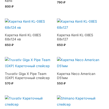
Kenli
790
₽
800
₽
Каретка Kenli KL-08ES
Каретка Kenli KL-08ES
68х124 кв
68х127
650
₽
650
₽
Truvativ Giga X Pipe Team
Каретка Neco American
(GXP) Кареточный спейсер
D51мм
570
₽
550
₽