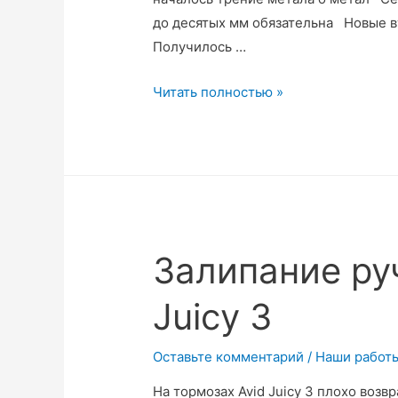
до десятых мм обязательна Новые в
Получилось …
Ремонт
Читать полностью »
шарнира
однорычажной
двухподвесной
рамы
Stels
Залипание ру
Juicy 3
Оставьте комментарий
/
Наши работ
На тормозах Avid Juicy 3 плохо воз