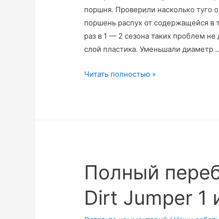
поршня. Проверили насколько туго о
поршень распух от содержащейся в 
раз в 1 — 2 сезона таких проблем н
слой пластика. Уменьшали диаметр 
Залипание
Читать полностью »
ручки
тормоза
Avid
Juicy
3
Полный переб
Dirt Jumper 1