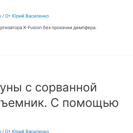
ы
/ От
Юрий Василенко
ртизатора X-Fusion без прокачки демпфера.
туны с сорванной
съемник. С помощью
ы
/ От
Юрий Василенко