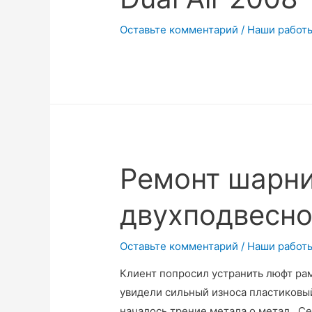
болгарки.
Оставьте комментарий
/
Наши работ
Ремонт шарн
двухподвесно
Оставьте комментарий
/
Наши работ
Клиент попросил устранить люфт рам
увидели сильный износа пластиковый
началось трение метала о метал Се