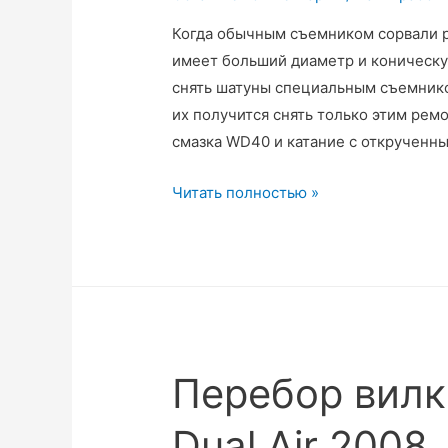
Когда обычным съемником сорвали р
имеет больший диаметр и коническую
снять шатуны специальным съемнико
их получится снять только этим рем
смазка WD40 и катание с открученн
Как
Читать полностью »
снять
шатуны
с
сорванной
резьбой
под
Перебор вилк
съемник.
С
Dual Air 2008
помощью