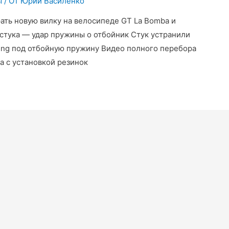
ы
/ От
Юрий Василенко
ать новую вилку на велосипеде GT La Bomba и
 стука — удар пружины о отбойник Стук устранили
ring под отбойную пружину Видео полного перебора
а с установкой резинок