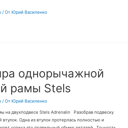
ы
/ От
Юрий Василенко
ира однорычажной
й рамы Stels
ы
/ От
Юрий Василенко
ы на двухподвесе Stels Adrenalin Разобрав подвеску
 втулок. Одна из втулок протерлась полностью и
крет успеха это правильный обмер деталей Точность