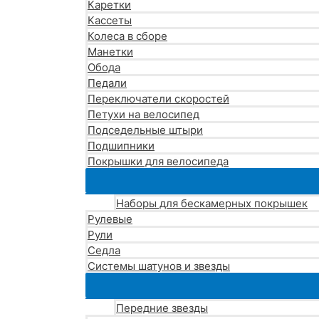
Каретки
Кассеты
Колеса в сборе
Манетки
Обода
Педали
Переключатели скоростей
Петухи на велосипед
Подседельные штыри
Подшипники
Покрышки для велосипеда
Наборы для бескамерных покрышек
Рулевые
Рули
Седла
Системы шатунов и звезды
Передние звезды