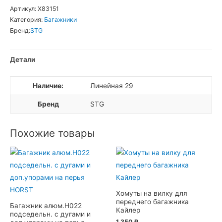
Багажник
Артикул:
Х83151
для
Категория:
Багажники
велосипеда
Бренд:
STG
26-
29
Детали
KWA-
624-
Наличие:
Линейная 29
05
Бренд
STG
Похожие товары
Хомуты на вилку для
переднего багажника
Багажник алюм.H022
Кайлер
подседельн. с дугами и
1 350
₽