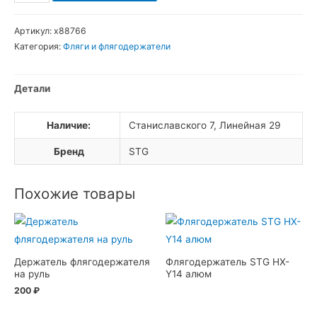
товара
Фляга
Артикул:
х88766
STG
Категория:
Фляги и флягодержатели
542M
600ml
Детали
черная
с
Наличие:
Станиславского 7, Линейная 29
крышкой
Бренд
STG
Похожие товары
Держатель флягодержателя
Флягодержатель STG HX-
на руль
Y14 алюм
200
₽