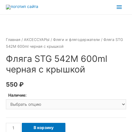
Перейти
Глав
к
мен
содержимому
Главная
/
АКСЕССУАРЫ
/
Фляги и флягодержатели
/ Фляга STG
542M 600ml черная с крышкой
Фляга STG 542M 600ml
черная с крышкой
550
₽
Наличие:
Количество
В корзину