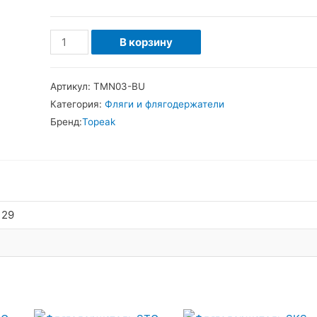
Количество
В корзину
товара
Флягодержатель
Артикул:
TMN03-BU
Topeak
Категория:
Фляги и флягодержатели
MONO
Бренд:
Topeak
CAGE
CX
синий
 29