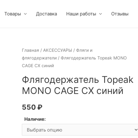
Товары
Доставка
Наши работы
Отзывы
Главная
/
АКСЕССУАРЫ
/
Фляги и
флягодержатели
/ Флягодержатель Topeak MONO
CAGE CX синий
Флягодержатель Topeak
MONO CAGE CX синий
550
₽
Наличие: