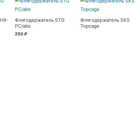
 HX-
Флягодержатель STG
Флягодержатель SKS
PC/abs
Topcage
250
₽