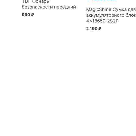
TDF Фонарь
безопасности передний
MagicShine Сумка для
990
₽
аккумуляторного бло
4×18650-2S2P
2 190
₽