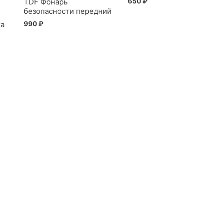
650
₽
TDF Фонарь
безопасности передний
990
₽
ка