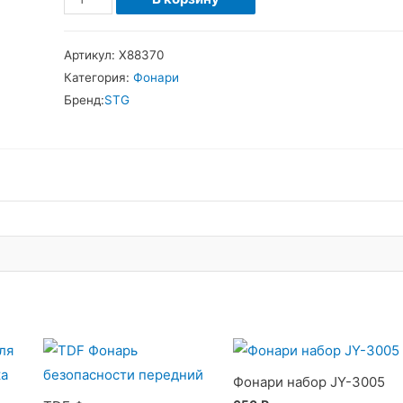
товара
Фонарь
Артикул:
Х88370
задний
Категория:
Фонари
TL5425
Бренд:
STG
Фонари набор JY-3005