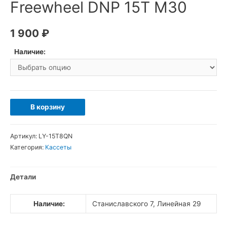
Freewheel DNP 15T M30
1 900
₽
Наличие:
Количество
В корзину
товара
Freewheel
Артикул:
LY-15T8QN
DNP
Категория:
Кассеты
15T
M30
Детали
Наличие:
Станиславского 7, Линейная 29