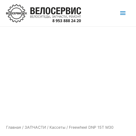
Перейти
Глав
к
содержимому
мен
Главная
/
ЗАПЧАСТИ
/
Кассеты
/ Freewheel DNP 15T M30