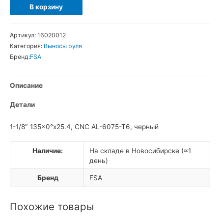
Количество
В корзину
товара
FSA
Артикул:
16020012
FR200
Категория:
Выносы руля
Вынос
Бренд:
FSA
Описание
Детали
1-1/8″ 135×0°x25.4, CNC AL-6075-T6, черный
Наличие:
На складе в Новосибирске (≈1
день)
Бренд
FSA
Похожие товары