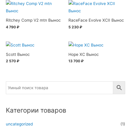
Ritchey Comp V2 mtn Вынос
RaceFace Evolve XCII Вынос
4 790
₽
5 230
₽
Scott Вынос
Hope XC Вынос
2 570
₽
13 700
₽
Категории товаров
uncategorized
(1)