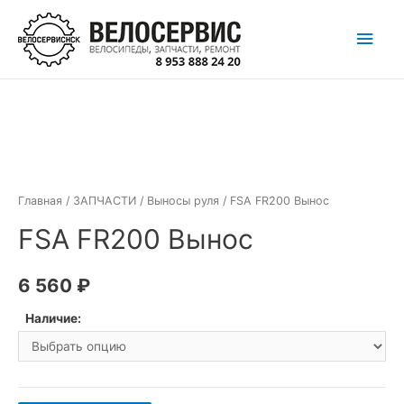
Перейти
Глав
к
содержимому
мен
Главная
/
ЗАПЧАСТИ
/
Выносы руля
/ FSA FR200 Вынос
FSA FR200 Вынос
6 560
₽
Наличие: