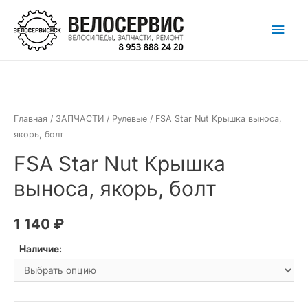
Перейти
Глав
к
содержимому
мен
Главная
/
ЗАПЧАСТИ
/
Рулевые
/ FSA Star Nut Крышка выноса,
якорь, болт
FSA Star Nut Крышка
выноса, якорь, болт
1 140
₽
Наличие: