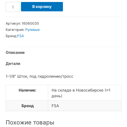
Количество
В корзину
товара
FSA
Артикул:
16060035
Star
Категория:
Рулевые
Nut
Бренд:
FSA
Крышка
выноса,
Описание
якорь,
болт
Детали
1-1/8″ Шток, под гидролинию/тросс
Наличие:
На складе в Новосибирске (≈1
день)
Бренд
FSA
Похожие товары