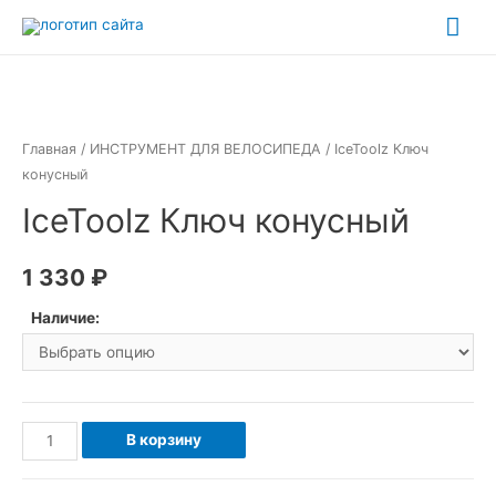
Перейти
Гла
к
ме
содержимому
Главная
/
ИНСТРУМЕНТ ДЛЯ ВЕЛОСИПЕДА
/ IceToolz Ключ
конусный
IceToolz Ключ конусный
1 330
₽
Наличие:
Количество
В корзину
товара
IceToolz