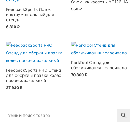
Съемник кассеты YC126-1A
950
₽
FeedbackSports Лоток
инструментальный для
стенда
6 310
₽
ParkTool Стенд для
обслуживания велосипеда
FeedbackSports PRO Стенд
70 300
₽
для сборки и правки колес
профессиональный
27 930
₽