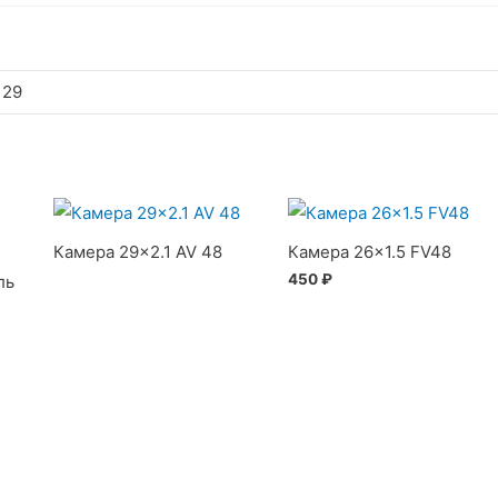
 29
Камера 29×2.1 AV 48
Камера 26×1.5 FV48
450
₽
ль