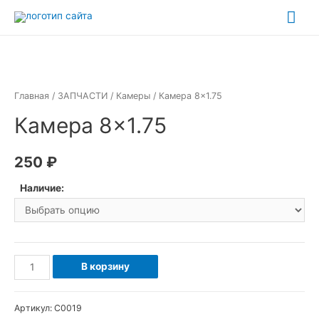
Перейти
Гла
к
ме
содержимому
Главная
/
ЗАПЧАСТИ
/
Камеры
/ Камера 8×1.75
Камера 8×1.75
250
₽
Наличие:
Количество
В корзину
товара
Камера
Артикул:
С0019
8x1.75