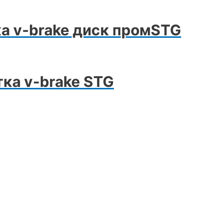
а v-brake диск промSTG
тка v-brake STG