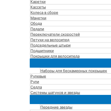
Каретки
Кассеты
Колеса в сборе
Манетки
Обода
Педали
Переключатели скоростей
Петухи на велосипед
Подседельные штыри
Подшипники
Покрышки для велосипеда
Наборы для бескамерных покрышек
Рулевые
Рули
Седла
Системы шатунов и звезды
Передние звезды