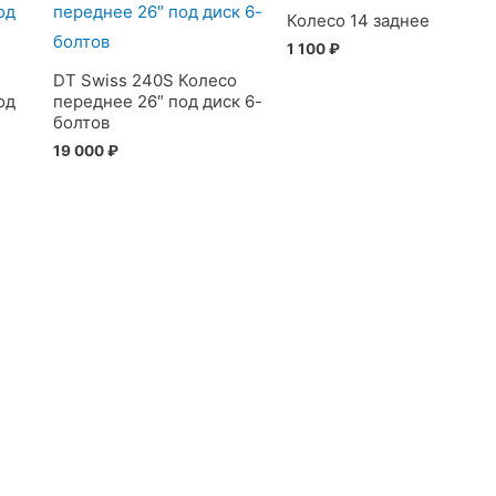
Колесо 14 заднее
1 100
₽
DT Swiss 240S Колесо
од
переднее 26″ под диск 6-
болтов
19 000
₽