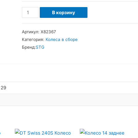
Количество
В корзину
товара
Колесо
Артикул:
Х82367
переднее
Категория:
Колеса в сборе
29"
Бренд:
STG
двустен.
пист.
обод
center
lock
 29