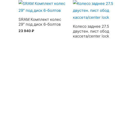
SRAM Комплект колес
29″ под диск 6-болтов
Колесо заднее 27.5
23 940
₽
двустен. пист обод
кассета/center lock