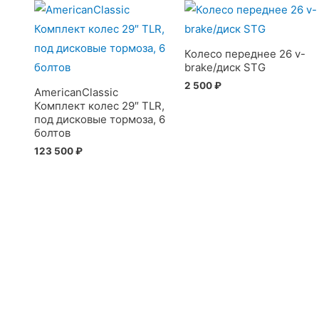
Колесо переднее 26 v-
brake/диск STG
2 500
₽
AmericanClassic
Комплект колес 29″ TLR,
под дисковые тормоза, 6
болтов
123 500
₽