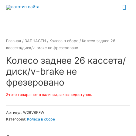
Перейти
Гла
к
ме
содержимому
Главная
/
ЗАПЧАСТИ
/
Колеса в сборе
/ Колесо заднее 26
кассета/диск/v-brake не фрезеровано
Колесо заднее 26 кассета/
диск/v-brake не
фрезеровано
Этого товара нет в наличии, заказ недоступен.
Артикул:
W26VBRFW
Категория:
Колеса в сборе