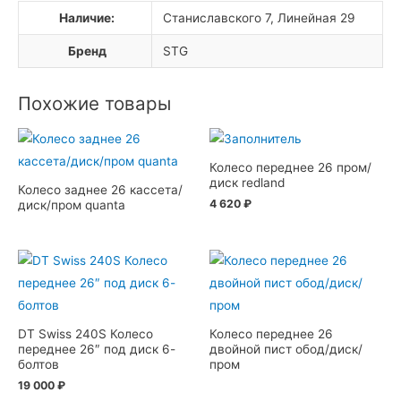
Наличие:
Станиславского 7, Линейная 29
Бренд
STG
Похожие товары
Колесо переднее 26 пром/
диск redland
Колесо заднее 26 кассета/
4 620
₽
диск/пром quanta
DT Swiss 240S Колесо
Колесо переднее 26
переднее 26″ под диск 6-
двойной пист обод/диск/
болтов
пром
19 000
₽