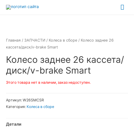
Перейти
Гла
к
ме
содержимому
Главная
/
ЗАПЧАСТИ
/
Колеса в сборе
/ Колесо заднее 26
кассета/диск/v-brake Smart
Колесо заднее 26 кассета/
диск/v-brake Smart
Этого товара нет в наличии, заказ недоступен.
Артикул:
W26SMCSR
Категория:
Колеса в сборе
Детали