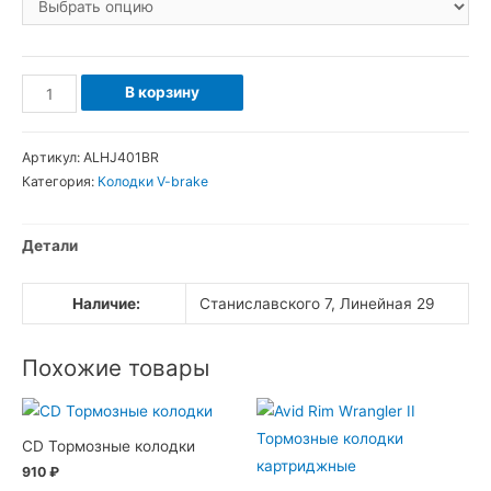
Количество
В корзину
товара
Колодки
Артикул:
ALHJ401BR
для
Категория:
Колодки V-brake
шоссейного
велосипеда
Детали
Alhonga
HJ-
Наличие:
Станиславского 7, Линейная 29
401
53мм
Похожие товары
CD Тормозные колодки
910
₽