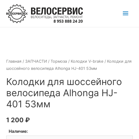
Перейти
Глав
к
содержимому
мен
Главная
/
ЗАПЧАСТИ
/
Тормоза
/
Колодки V-brake
/ Колодки для
шоссейного велосипеда Alhonga HJ-401 53мм
Колодки для шоссейного
велосипеда Alhonga HJ-
401 53мм
1 200
₽
Наличие: