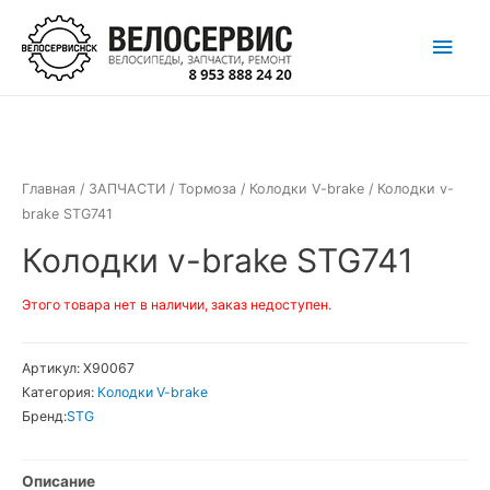
Перейти
Глав
к
содержимому
мен
Главная
/
ЗАПЧАСТИ
/
Тормоза
/
Колодки V-brake
/ Колодки v-
brake STG741
Колодки v-brake STG741
Этого товара нет в наличии, заказ недоступен.
Артикул:
Х90067
Категория:
Колодки V-brake
Бренд:
STG
Описание