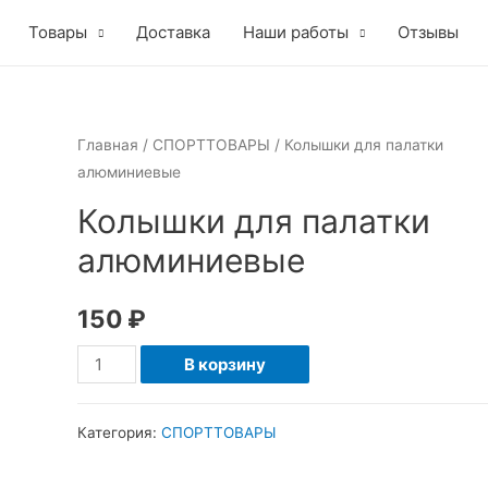
Товары
Доставка
Наши работы
Отзывы
Главная
/
СПОРТТОВАРЫ
/ Колышки для палатки
алюминиевые
Колышки для палатки
алюминиевые
150
₽
Количество
В корзину
товара
Колышки
Категория:
СПОРТТОВАРЫ
для
палатки