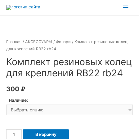
Перейти
Глав
к
мен
содержимому
Главная
/
АКСЕССУАРЫ
/
Фонари
/ Комплект резиновых колец
для креплений RB22 rb24
Комплект резиновых колец
для креплений RB22 rb24
300
₽
Наличие:
Количество
В корзину