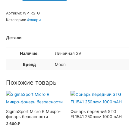
товара
Комплект
Артикул:
WP-RS-G
резиновых
Категория:
Фонари
колец
для
Детали
креплений
RB22
Наличие:
Линейная 29
rb24
Бренд
Moon
Похожие товары
SigmaSport Micro R Микро-
Фонарь передний STG
фонарь безоасности
FL1541 250люм 1000mAH
2 660
₽