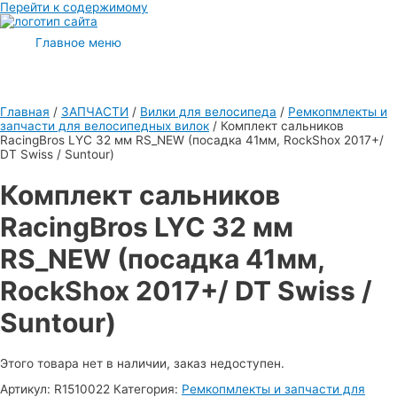
Перейти к содержимому
Главное меню
Главная
/
ЗАПЧАСТИ
/
Вилки для велосипеда
/
Ремкопмлекты и
запчасти для велосипедных вилок
/ Комплект сальников
RacingBros LYC 32 мм RS_NEW (посадка 41мм, RockShox 2017+/
DT Swiss / Suntour)
Комплект сальников
RacingBros LYC 32 мм
RS_NEW (посадка 41мм,
RockShox 2017+/ DT Swiss /
Suntour)
Этого товара нет в наличии, заказ недоступен.
Артикул:
R1510022
Категория:
Ремкопмлекты и запчасти для