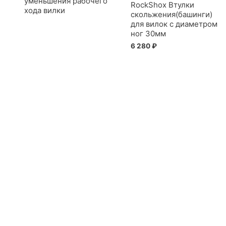
уменьшения рабочего
RockShox Втулки
хода вилки
скольжения(башинги)
для вилок с диаметром
ног 30мм
6 280
₽