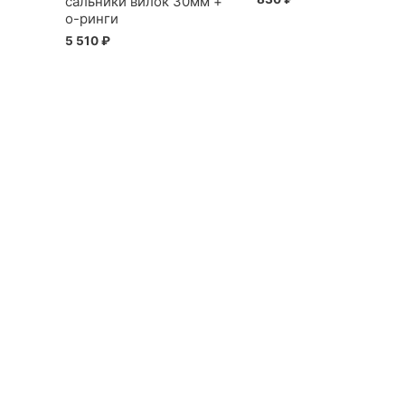
сальники вилок 30мм +
о-ринги
5 510
₽