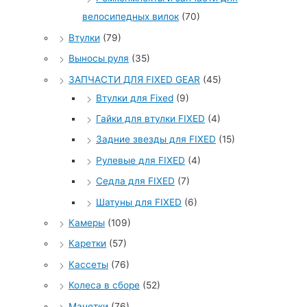
велосипедных вилок
(70)
Втулки
(79)
Выносы руля
(35)
ЗАПЧАСТИ ДЛЯ FIXED GEAR
(45)
Втулки для Fixed
(9)
Гайки для втулки FIXED
(4)
Задние звезды для FIXED
(15)
Рулевые для FIXED
(4)
Седла для FIXED
(7)
Шатуны для FIXED
(6)
Камеры
(109)
Каретки
(57)
Кассеты
(76)
Колеса в сборе
(52)
Манетки
(76)