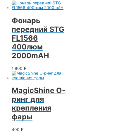
Фонарь
передний STG
FL1566
400люм
2000mAH
1 900
₽
MagicShine О-
ринг для
крепления
фары
400
₽