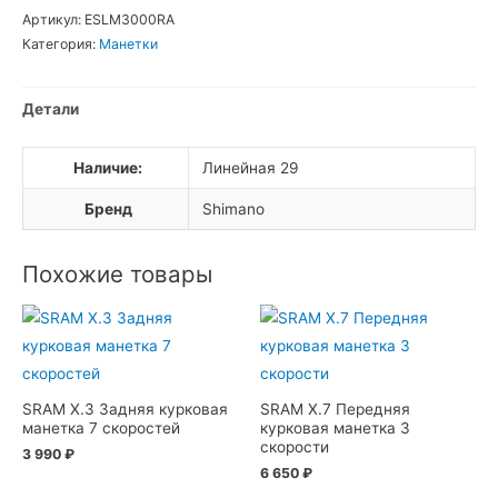
Манетка
Артикул:
ESLM3000RA
Shimano
Категория:
Манетки
Acera
M3000
Детали
9sp
Наличие:
Линейная 29
Бренд
Shimano
Похожие товары
SRAM X.3 Задняя курковая
SRAM X.7 Передняя
манетка 7 скоростей
курковая манетка 3
скорости
3 990
₽
6 650
₽