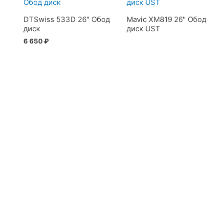
DTSwiss 533D 26″ Обод
Mavic XM819 26″ Обод
диск
диск UST
6 650
₽