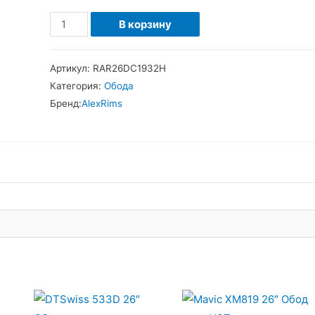
Количество
В корзину
товара
Обод
Артикул:
RAR26DC1932H
26
Категория:
Обода
Alexrims
Бренд:
AlexRims
DC19
32h