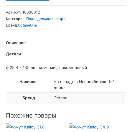
товара
OctaneOne
Артикул:
16030012
Pivotal
Категория:
Подседельные штыри
Подседельный
Бренд:
OctaneOne
штырь
Описание
Детали
ф 25.4 x 135mm, композит, ярко-зеленый
Наличие:
На складе в Новосибирске (≈1
день)
Бренд
Octane
Похожие товары