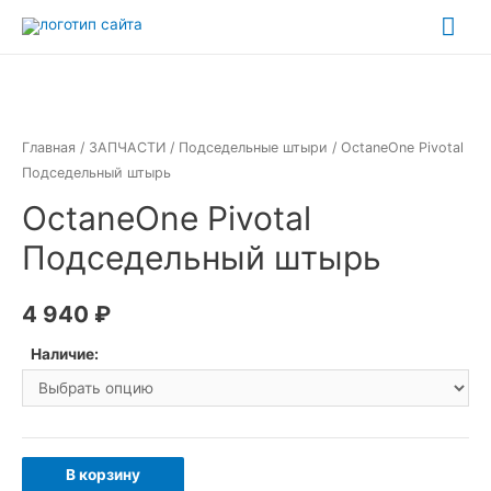
Перейти
Гла
к
ме
содержимому
Главная
/
ЗАПЧАСТИ
/
Подседельные штыри
/ OctaneOne Pivotal
Подседельный штырь
OctaneOne Pivotal
Подседельный штырь
4 940
₽
Наличие:
Количество
В корзину