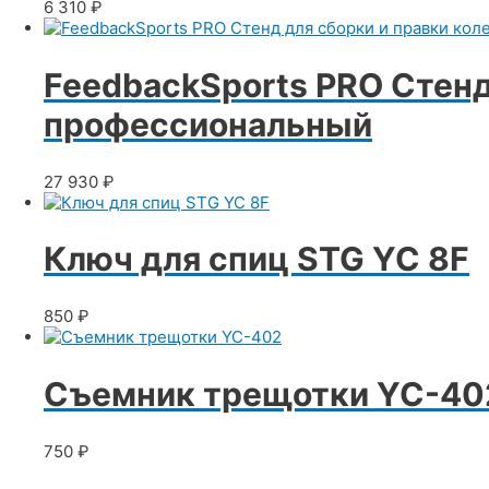
6 310
₽
FeedbackSports PRO Стенд
профессиональный
27 930
₽
Ключ для спиц STG YC 8F
850
₽
Съемник трещотки YC-40
750
₽