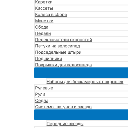
Каретки
Кассеты
Колеса в сборе
Манетки
Обода
Педали
Переключатели скоростей
Петухи на велосипед
Подседельные штыри
Подшипники
Покрышки для велосипеда
Наборы для бескамерных покрышек
Рулевые
Рули
Седла
Системы шатунов и звезды
Передние звезды