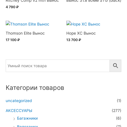
Ritchey Comp V2 mtn Вынос
Вынос 31.8 80мм STG (black)
4 790
₽
Thomson Elite Вынос
Hope XC Вынос
17 100
₽
13 700
₽
Категории товаров
uncategorized
(1)
АКСЕССУАРЫ
(277)
Багажники
(6)
Велозамки
(7)