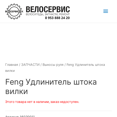
Перейти
Глав
к
содержимому
мен
Главная
/
ЗАПЧАСТИ
/
Выносы руля
/ Feng Удлинитель штока
вилки
Feng Удлинитель штока
вилки
Этого товара нет в наличии, заказ недоступен.
Артикул:
16020011