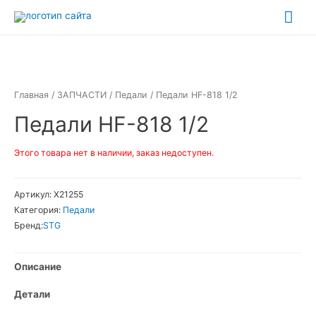
Перейти
Гла
к
ме
содержимому
Главная
/
ЗАПЧАСТИ
/
Педали
/ Педали HF-818 1/2
Педали HF-818 1/2
Этого товара нет в наличии, заказ недоступен.
Артикул:
Х21255
Категория:
Педали
Бренд:
STG
Описание
Детали