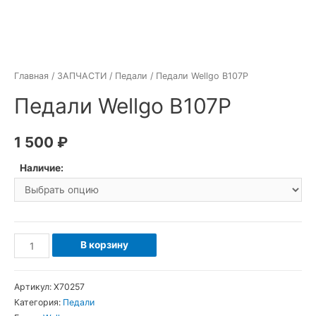
Главная
/
ЗАПЧАСТИ
/
Педали
/ Педали Wellgo B107P
Педали Wellgo B107P
1 500
₽
Наличие:
Количество
В корзину
товара
Педали
Артикул:
Х70257
Wellgo
Категория:
Педали
B107P