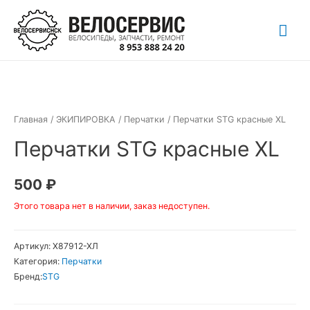
Перейти
Гла
к
содержимому
ме
Главная
/
ЭКИПИРОВКА
/
Перчатки
/ Перчатки STG красные XL
Перчатки STG красные XL
500
₽
Этого товара нет в наличии, заказ недоступен.
Артикул:
Х87912-ХЛ
Категория:
Перчатки
Бренд:
STG