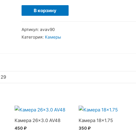
Количество
В корзину
товара
Переходник
Артикул:
avav90
на
Категория:
Камеры
ниппель
AV-
AV
90
 29
Камера 26×3.0 AV48
Камера 18×1.75
450
₽
350
₽