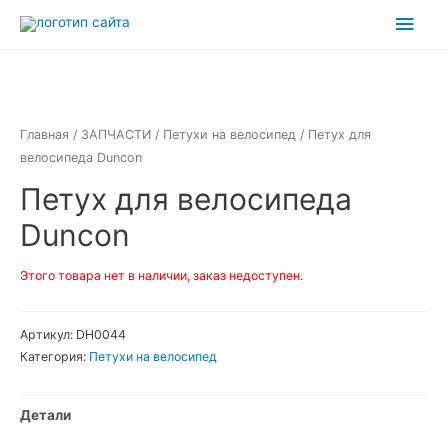
Перейти
Глав
к
мен
содержимому
Главная
/
ЗАПЧАСТИ
/
Петухи на велосипед
/ Петух для
велосипеда Duncon
Петух для велосипеда
Duncon
Этого товара нет в наличии, заказ недоступен.
Артикул:
DH0044
Категория:
Петухи на велосипед
Детали