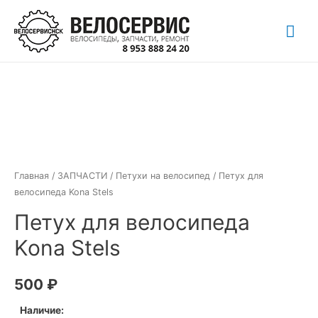
Перейти
Гла
к
содержимому
ме
Главная
/
ЗАПЧАСТИ
/
Петухи на велосипед
/ Петух для
велосипеда Kona Stels
Петух для велосипеда
Kona Stels
500
₽
Наличие: