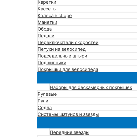
Каретки
Кассеты
Колеса в сборе
Манетки
Обода
Педали
Переключатели скоростей
Петухи на велосипед
Подседельные штыри
Подшипники
Покрышки для велосипеда
Наборы для бескамерных покрышек
Рулевые
Рули
Седла
Системы шатунов и звезды
Передние звезды