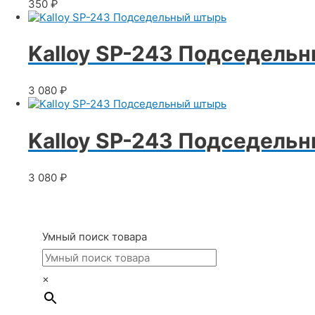
350
₽
Kalloy SP-243 Подседель
3 080
₽
Kalloy SP-243 Подседель
3 080
₽
Умный поиск товара
×