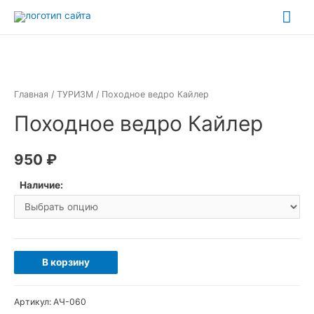
Перейти
Гла
к
ме
содержимому
Главная
/
ТУРИЗМ
/ Походное ведро Кайлер
Походное ведро Кайлер
950
₽
Наличие:
Количество
В корзину
товара
Походное
Артикул:
АЧ-060
ведро