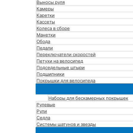
Выносы руля
Камеры
Каретки
Кассеты
Колеса в сборе
Манетки
Обода
Педали
Переключатели скоростей
Петухи на велосипед
Подседельные штыри
Подшипники
Покрышки для велосипеда
Наборы для бескамерных покрышек
Рулевые
Рули
Седла
Системы шатунов и звезды