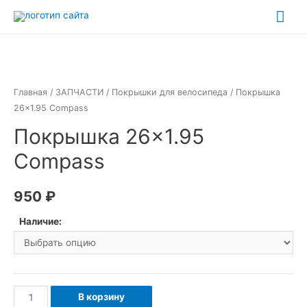
Перейти
Гла
к
ме
содержимому
Главная
/
ЗАПЧАСТИ
/
Покрышки для велосипеда
/ Покрышка
26×1.95 Compass
Покрышка 26×1.95
Compass
950
₽
Наличие:
Количество
В корзину