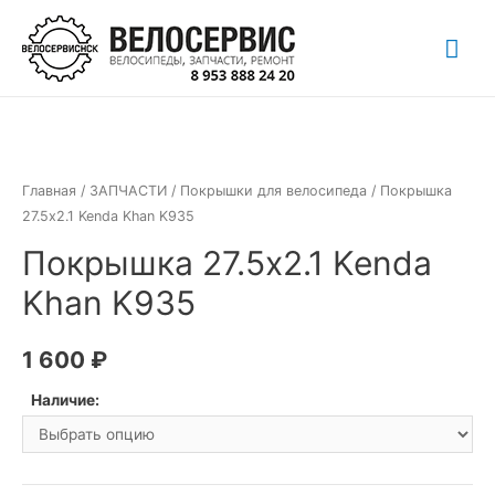
Перейти
Гла
к
содержимому
ме
Главная
/
ЗАПЧАСТИ
/
Покрышки для велосипеда
/ Покрышка
27.5х2.1 Kenda Khan K935
Покрышка 27.5х2.1 Kenda
Khan K935
1 600
₽
Наличие: