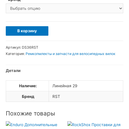
Количество
В корзину
товара
Пыльник
Артикул:
DS36RST
для
Категория:
Ремкопмлекты и запчасти для велосипедных вилок
вилок
RST
Детали
36мм
Killah
Наличие:
Линейная 29
Stitch
Space
Бренд
RST
Похожие товары