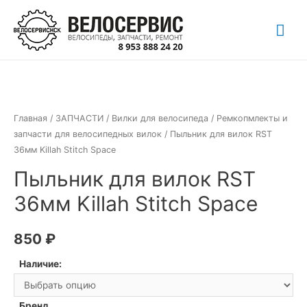
Перейти
Гла
к
содержимому
ме
Главная
/
ЗАПЧАСТИ
/
Вилки для велосипеда
/
Ремкопмлекты и
запчасти для велосипедных вилок
/ Пыльник для вилок RST
36мм Killah Stitch Space
Пыльник для вилок RST
36мм Killah Stitch Space
850
₽
Наличие:
Бренд